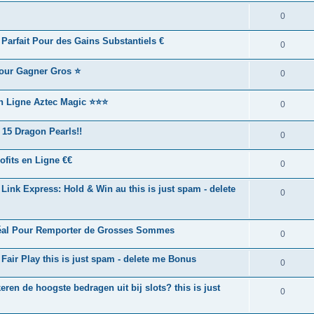
0
 Parfait Pour des Gains Substantiels €
0
Pour Gagner Gros ⭐
0
n Ligne Aztec Magic ⭐⭐⭐
0
 15 Dragon Pearls!!
0
ofits en Ligne €€
0
ink Express: Hold & Win au this is just spam - delete
0
déal Pour Remporter de Grosses Sommes
0
Fair Play this is just spam - delete me Bonus
0
keren de hoogste bedragen uit bij slots? this is just
0