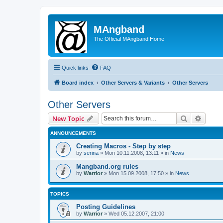
MAngband
The Official MAngband Home
Quick links
FAQ
Board index
Other Servers & Variants
Other Servers
Other Servers
Search
Advanc
New Topic
ANNOUNCEMENTS
Creating Macros - Step by step
by
serina
» Mon 10.11.2008, 13:11 » in
News
Mangband.org rules
by
Warrior
» Mon 15.09.2008, 17:50 » in
News
TOPICS
Posting Guidelines
by
Warrior
» Wed 05.12.2007, 21:00