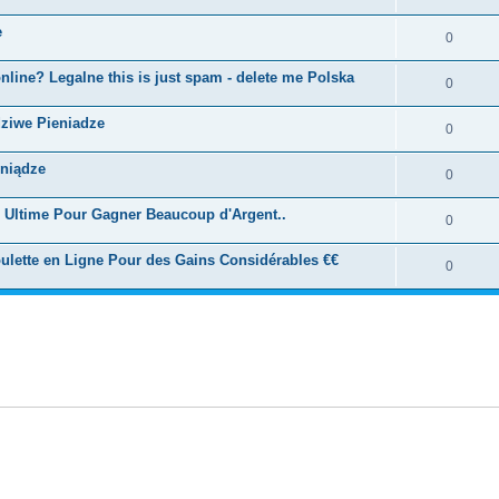
e
0
line? Legalne this is just spam - delete me Polska
0
dziwe Pieniadze
0
eniądze
0
Ultime Pour Gagner Beaucoup d'Argent..
0
Roulette en Ligne Pour des Gains Considérables €€
0