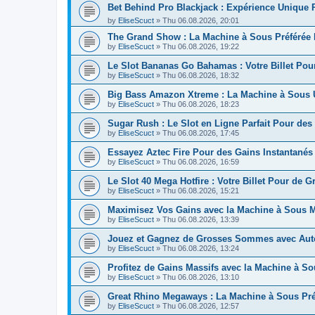
Bet Behind Pro Blackjack : Expérience Unique 
by
EliseScuct
» Thu 06.08.2026, 20:01
The Grand Show : La Machine à Sous Préférée
by
EliseScuct
» Thu 06.08.2026, 19:22
Le Slot Bananas Go Bahamas : Votre Billet Pour
by
EliseScuct
» Thu 06.08.2026, 18:32
Big Bass Amazon Xtreme : La Machine à Sous 
by
EliseScuct
» Thu 06.08.2026, 18:23
Sugar Rush : Le Slot en Ligne Parfait Pour des
by
EliseScuct
» Thu 06.08.2026, 17:45
Essayez Aztec Fire Pour des Gains Instantanés 
by
EliseScuct
» Thu 06.08.2026, 16:59
Le Slot 40 Mega Hotfire : Votre Billet Pour de G
by
EliseScuct
» Thu 06.08.2026, 15:21
Maximisez Vos Gains avec la Machine à Sous M
by
EliseScuct
» Thu 06.08.2026, 13:39
Jouez et Gagnez de Grosses Sommes avec Auto
by
EliseScuct
» Thu 06.08.2026, 13:24
Profitez de Gains Massifs avec la Machine à S
by
EliseScuct
» Thu 06.08.2026, 13:10
Great Rhino Megaways : La Machine à Sous Pré
by
EliseScuct
» Thu 06.08.2026, 12:57