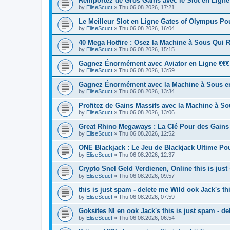
Remportez de Gros Gains avec le Slot en Lign
by
EliseScuct
» Thu 06.08.2026, 17:21
Le Meilleur Slot en Ligne Gates of Olympus Po
by
EliseScuct
» Thu 06.08.2026, 16:04
40 Mega Hotfire : Osez la Machine à Sous Qui
by
EliseScuct
» Thu 06.08.2026, 15:15
Gagnez Énormément avec Aviator en Ligne €€€
by
EliseScuct
» Thu 06.08.2026, 13:59
Gagnez Énormément avec la Machine à Sous en
by
EliseScuct
» Thu 06.08.2026, 13:34
Profitez de Gains Massifs avec la Machine à S
by
EliseScuct
» Thu 06.08.2026, 13:06
Great Rhino Megaways : La Clé Pour des Gains I
by
EliseScuct
» Thu 06.08.2026, 12:52
ONE Blackjack : Le Jeu de Blackjack Ultime P
by
EliseScuct
» Thu 06.08.2026, 12:37
Crypto Snel Geld Verdienen, Online this is jus
by
EliseScuct
» Thu 06.08.2026, 09:57
this is just spam - delete me Wild ook Jack's t
by
EliseScuct
» Thu 06.08.2026, 07:59
Goksites Nl en ook Jack's this is just spam - d
by
EliseScuct
» Thu 06.08.2026, 06:54