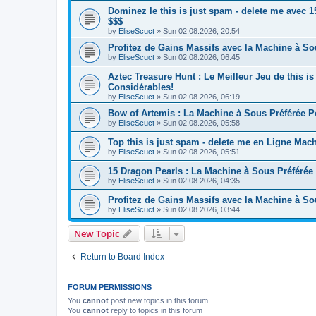
Dominez le this is just spam - delete me avec
$$$
by
EliseScuct
» Sun 02.08.2026, 20:54
Profitez de Gains Massifs avec la Machine à S
by
EliseScuct
» Sun 02.08.2026, 06:45
Aztec Treasure Hunt : Le Meilleur Jeu de this i
Considérables!
by
EliseScuct
» Sun 02.08.2026, 06:19
Bow of Artemis : La Machine à Sous Préférée 
by
EliseScuct
» Sun 02.08.2026, 05:58
Top this is just spam - delete me en Ligne Mac
by
EliseScuct
» Sun 02.08.2026, 05:51
15 Dragon Pearls : La Machine à Sous Préféré
by
EliseScuct
» Sun 02.08.2026, 04:35
Profitez de Gains Massifs avec la Machine à S
by
EliseScuct
» Sun 02.08.2026, 03:44
New Topic
Return to Board Index
FORUM PERMISSIONS
You
cannot
post new topics in this forum
You
cannot
reply to topics in this forum