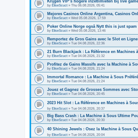
Krijgen VIP’s hogere inzetlimieten bij live ga
by
EliseScuct
» Thu 06.08.2026, 05:41
Mejores Casinos Online Argentina, Casinos On
by
EliseScuct
» Wed 05.08.2026, 17:59
Poker Online Norge også Nytt this is just spam 
by
EliseScuct
» Wed 05.08.2026, 13:46
Remportez de Gros Gains avec le Slot en Lign
by
EliseScuct
» Tue 04.08.2026, 22:36
21 Burn Blackjack : La Référence en Machines 
by
EliseScuct
» Tue 04.08.2026, 21:32
Profitez de Gains Massifs avec la Machine à S
by
EliseScuct
» Tue 04.08.2026, 21:24
Immortal Romance : La Machine à Sous Préfér
by
EliseScuct
» Tue 04.08.2026, 21:24
Jouez et Gagnez de Grosses Sommes avec Sto
by
EliseScuct
» Tue 04.08.2026, 20:45
2023 Hit Slot : La Référence en Machines à So
by
EliseScuct
» Tue 04.08.2026, 20:37
Big Bass Crash : La Machine à Sous Ultime Po
by
EliseScuct
» Tue 04.08.2026, 20:30
40 Shining Jewels : Osez la Machine à Sous
by
EliseScuct
» Tue 04.08.2026, 20:04