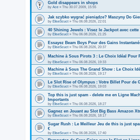
Gold disappears in shops
by
Ace
» Thu 30.07.2009, 15:55
Jak szybko wygrać pieniądze? Maszyny Do Gie
by
EliseScuct
» Thu 06.08.2026, 22:01
40 Shining Jewels : Visez le Jackpot avec cett
by
EliseScuct
» Thu 06.08.2026, 21:25
Essayez Beam Boys Pour des Gains Instantanés
by
EliseScuct
» Thu 06.08.2026, 20:37
Machine à Sous Pirots 3 : Le Choix Idéal Pou
by
EliseScuct
» Thu 06.08.2026, 19:33
Machine à Sous The Grand Show : Le Choix Id
by
EliseScuct
» Thu 06.08.2026, 19:17
Le Slot Rise of Olympus : Votre Billet Pour de 
by
EliseScuct
» Thu 06.08.2026, 19:03
Top this is just spam - delete me en Ligne M
Importants
by
EliseScuct
» Thu 06.08.2026, 18:27
Gagnez en Jouant au Slot Big Bass Amazon Xtrem
by
EliseScuct
» Thu 06.08.2026, 18:17
Sugar Rush : Le Meilleur Jeu de this is just s
€
by
EliseScuct
» Thu 06.08.2026, 17:40