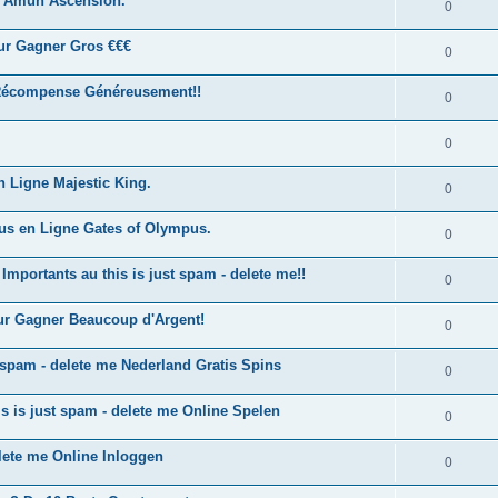
e Amun Ascension.
0
ur Gagner Gros €€€
0
 Récompense Généreusement!!
0
0
 Ligne Majestic King.
0
ous en Ligne Gates of Olympus.
0
mportants au this is just spam - delete me!!
0
our Gagner Beaucoup d'Argent!
0
t spam - delete me Nederland Gratis Spins
0
his is just spam - delete me Online Spelen
0
elete me Online Inloggen
0