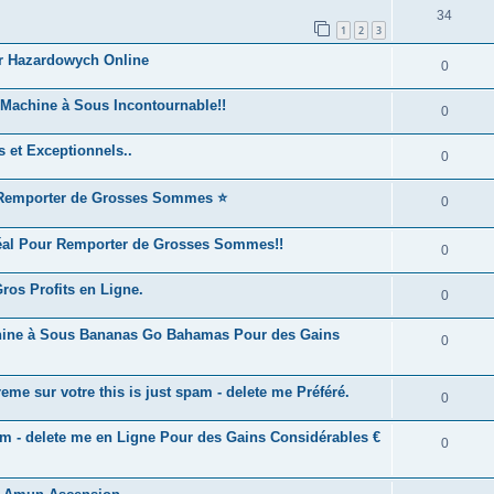
34
1
2
3
r Hazardowych Online
0
e Machine à Sous Incontournable!!
0
 et Exceptionnels..
0
r Remporter de Grosses Sommes ⭐
0
éal Pour Remporter de Grosses Sommes!!
0
Gros Profits en Ligne.
0
achine à Sous Bananas Go Bahamas Pour des Gains
0
e sur votre this is just spam - delete me Préféré.
0
pam - delete me en Ligne Pour des Gains Considérables €
0