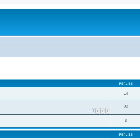
ed search
REPLIES
14
32
1
2
3
0
REPLIES