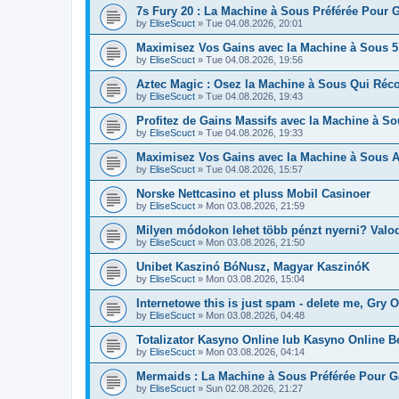
7s Fury 20 : La Machine à Sous Préférée Pour 
by
EliseScuct
» Tue 04.08.2026, 20:01
Maximisez Vos Gains avec la Machine à Sous 
by
EliseScuct
» Tue 04.08.2026, 19:56
Aztec Magic : Osez la Machine à Sous Qui Ré
by
EliseScuct
» Tue 04.08.2026, 19:43
Profitez de Gains Massifs avec la Machine à So
by
EliseScuct
» Tue 04.08.2026, 19:33
Maximisez Vos Gains avec la Machine à Sous A
by
EliseScuct
» Tue 04.08.2026, 15:57
Norske Nettcasino et pluss Mobil Casinoer
by
EliseScuct
» Mon 03.08.2026, 21:59
Milyen módokon lehet több pénzt nyerni? Valod
by
EliseScuct
» Mon 03.08.2026, 21:50
Unibet Kaszinó BóNusz, Magyar KaszinóK
by
EliseScuct
» Mon 03.08.2026, 15:04
Internetowe this is just spam - delete me, Gry
by
EliseScuct
» Mon 03.08.2026, 04:48
Totalizator Kasyno Online lub Kasyno Online B
by
EliseScuct
» Mon 03.08.2026, 04:14
Mermaids : La Machine à Sous Préférée Pour G
by
EliseScuct
» Sun 02.08.2026, 21:27