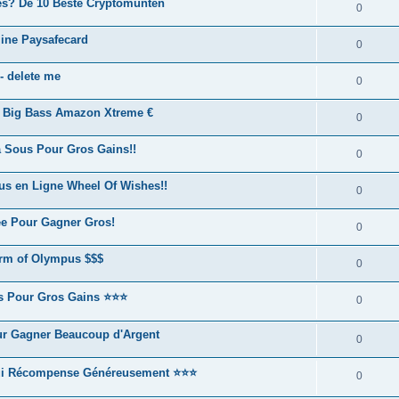
mes? De 10 Beste Cryptomunten
0
line Paysafecard
0
- delete me
0
e Big Bass Amazon Xtreme €
0
à Sous Pour Gros Gains!!
0
ous en Ligne Wheel Of Wishes!!
0
ée Pour Gagner Gros!
0
rm of Olympus $$$
0
us Pour Gros Gains ⭐⭐⭐
0
ur Gagner Beaucoup d'Argent
0
 Qui Récompense Généreusement ⭐⭐⭐
0