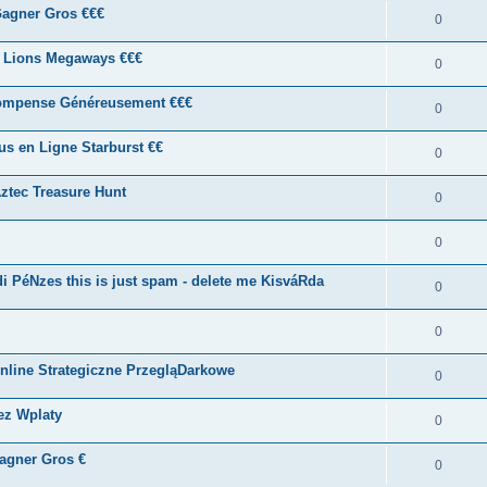
Gagner Gros €€€
0
5 Lions Megaways €€€
0
compense Généreusement €€€
0
us en Ligne Starburst €€
0
ztec Treasure Hunt
0
0
i PéNzes this is just spam - delete me KisváRda
0
0
 Online Strategiczne PrzegląDarkowe
0
ez Wplaty
0
agner Gros €
0