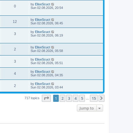
by
EliseScuct
0
Sun 02.08.2026, 20:54
by
EliseScuct
12
Sun 02.08.2026, 06:45
by
EliseScuct
3
Sun 02.08.2026, 06:19
by
EliseScuct
2
Sun 02.08.2026, 05:58
by
EliseScuct
3
Sun 02.08.2026, 05:51
by
EliseScuct
4
Sun 02.08.2026, 04:35
by
EliseScuct
2
Sun 02.08.2026, 03:44
Page
1
of
15
1
2
3
4
5
15
Next
717 topics
…
Jump to