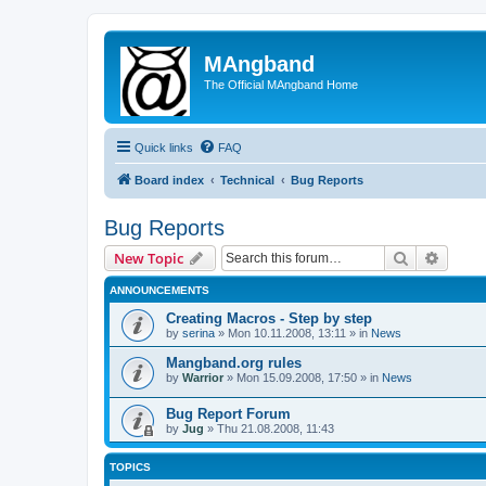
MAngband
The Official MAngband Home
Quick links
FAQ
Board index
Technical
Bug Reports
Bug Reports
Search
Advanc
New Topic
ANNOUNCEMENTS
Creating Macros - Step by step
by
serina
» Mon 10.11.2008, 13:11 » in
News
Mangband.org rules
by
Warrior
» Mon 15.09.2008, 17:50 » in
News
Bug Report Forum
by
Jug
» Thu 21.08.2008, 11:43
TOPICS