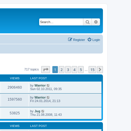
Search
Advanced search
Register
Login
Page
1
of
15
1
2
3
4
5
15
Next
717 topics
…
VIEWS
LAST POST
by
Warrior
2906460
Sun 02.10.2011, 09:35
by
Warrior
1597560
Fri 24.01.2014, 21:13
by
Jug
53825
Thu 21.08.2008, 11:43
VIEWS
LAST POST