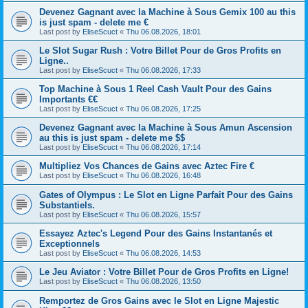
Devenez Gagnant avec la Machine à Sous Gemix 100 au this
is just spam - delete me €
Last post by
EliseScuct
«
Thu 06.08.2026, 18:01
Le Slot Sugar Rush : Votre Billet Pour de Gros Profits en
Ligne..
Last post by
EliseScuct
«
Thu 06.08.2026, 17:33
Top Machine à Sous 1 Reel Cash Vault Pour des Gains
Importants €€
Last post by
EliseScuct
«
Thu 06.08.2026, 17:25
Devenez Gagnant avec la Machine à Sous Amun Ascension
au this is just spam - delete me $$
Last post by
EliseScuct
«
Thu 06.08.2026, 17:14
Multipliez Vos Chances de Gains avec Aztec Fire €
Last post by
EliseScuct
«
Thu 06.08.2026, 16:48
Gates of Olympus : Le Slot en Ligne Parfait Pour des Gains
Substantiels.
Last post by
EliseScuct
«
Thu 06.08.2026, 15:57
Essayez Aztec's Legend Pour des Gains Instantanés et
Exceptionnels
Last post by
EliseScuct
«
Thu 06.08.2026, 14:53
Le Jeu Aviator : Votre Billet Pour de Gros Profits en Ligne!
Last post by
EliseScuct
«
Thu 06.08.2026, 13:50
Remportez de Gros Gains avec le Slot en Ligne Majestic