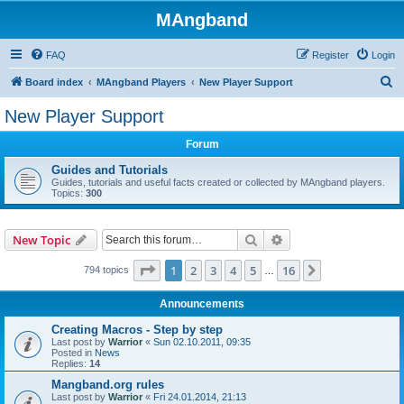
MAngband
FAQ
Register
Login
S
Board index
MAngband Players
New Player Support
e
New Player Support
a
Forum
r
c
Guides and Tutorials
Guides, tutorials and useful facts created or collected by MAngband players.
h
Topics:
300
Search
Advanced search
New Topic
Page
1
of
16
1
2
3
4
5
16
Next
794 topics
…
Announcements
Creating Macros - Step by step
Last post by
Warrior
«
Sun 02.10.2011, 09:35
Posted in
News
Replies:
14
Mangband.org rules
Last post by
Warrior
«
Fri 24.01.2014, 21:13