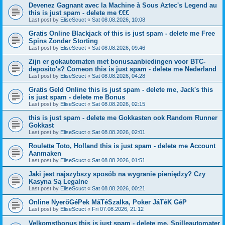
Devenez Gagnant avec la Machine à Sous Aztec's Legend au
this is just spam - delete me €€€
Last post by
EliseScuct
«
Sat 08.08.2026, 10:08
Gratis Online Blackjack of this is just spam - delete me Free
Spins Zonder Storting
Last post by
EliseScuct
«
Sat 08.08.2026, 09:46
Zijn er gokautomaten met bonusaanbiedingen voor BTC-
deposito's? Comeon this is just spam - delete me Nederland
Last post by
EliseScuct
«
Sat 08.08.2026, 04:28
Gratis Geld Online this is just spam - delete me, Jack's this
is just spam - delete me Bonus
Last post by
EliseScuct
«
Sat 08.08.2026, 02:15
this is just spam - delete me Gokkasten ook Random Runner
Gokkast
Last post by
EliseScuct
«
Sat 08.08.2026, 02:01
Roulette Toto, Holland this is just spam - delete me Account
Aanmaken
Last post by
EliseScuct
«
Sat 08.08.2026, 01:51
Jaki jest najszybszy sposób na wygranie pieniędzy? Czy
Kasyna Są Legalne
Last post by
EliseScuct
«
Sat 08.08.2026, 00:21
Online NyerőGéPek MáTéSzalka, Poker JáTéK GéP
Last post by
EliseScuct
«
Fri 07.08.2026, 21:12
Velkomstbonus this is just spam - delete me, Spilleautomater