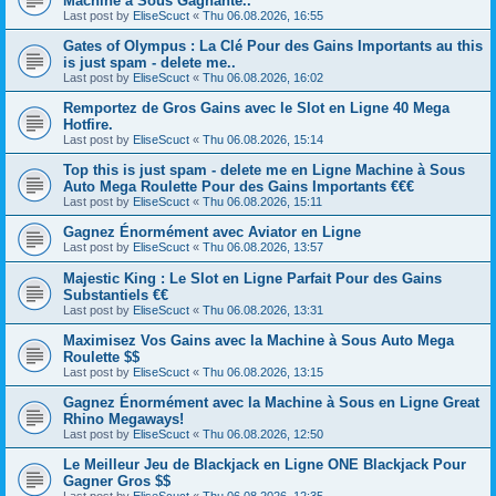
Machine à Sous Gagnante..
Last post by
EliseScuct
«
Thu 06.08.2026, 16:55
Gates of Olympus : La Clé Pour des Gains Importants au this
is just spam - delete me..
Last post by
EliseScuct
«
Thu 06.08.2026, 16:02
Remportez de Gros Gains avec le Slot en Ligne 40 Mega
Hotfire.
Last post by
EliseScuct
«
Thu 06.08.2026, 15:14
Top this is just spam - delete me en Ligne Machine à Sous
Auto Mega Roulette Pour des Gains Importants €€€
Last post by
EliseScuct
«
Thu 06.08.2026, 15:11
Gagnez Énormément avec Aviator en Ligne
Last post by
EliseScuct
«
Thu 06.08.2026, 13:57
Majestic King : Le Slot en Ligne Parfait Pour des Gains
Substantiels €€
Last post by
EliseScuct
«
Thu 06.08.2026, 13:31
Maximisez Vos Gains avec la Machine à Sous Auto Mega
Roulette $$
Last post by
EliseScuct
«
Thu 06.08.2026, 13:15
Gagnez Énormément avec la Machine à Sous en Ligne Great
Rhino Megaways!
Last post by
EliseScuct
«
Thu 06.08.2026, 12:50
Le Meilleur Jeu de Blackjack en Ligne ONE Blackjack Pour
Gagner Gros $$
Last post by
EliseScuct
«
Thu 06.08.2026, 12:35