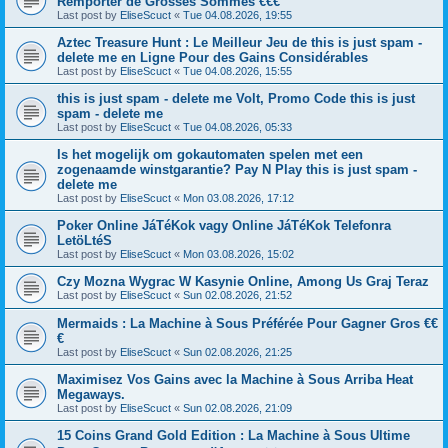
Remporter de Grosses Sommes €€€
Last post by
EliseScuct
«
Tue 04.08.2026, 19:55
Aztec Treasure Hunt : Le Meilleur Jeu de this is just spam -
delete me en Ligne Pour des Gains Considérables
Last post by
EliseScuct
«
Tue 04.08.2026, 15:55
this is just spam - delete me Volt, Promo Code this is just
spam - delete me
Last post by
EliseScuct
«
Tue 04.08.2026, 05:33
Is het mogelijk om gokautomaten spelen met een
zogenaamde winstgarantie? Pay N Play this is just spam -
delete me
Last post by
EliseScuct
«
Mon 03.08.2026, 17:12
Poker Online JáTéKok vagy Online JáTéKok Telefonra
LetöLtéS
Last post by
EliseScuct
«
Mon 03.08.2026, 15:02
Czy Mozna Wygrac W Kasynie Online, Among Us Graj Teraz
Last post by
EliseScuct
«
Sun 02.08.2026, 21:52
Mermaids : La Machine à Sous Préférée Pour Gagner Gros €€
€
Last post by
EliseScuct
«
Sun 02.08.2026, 21:25
Maximisez Vos Gains avec la Machine à Sous Arriba Heat
Megaways.
Last post by
EliseScuct
«
Sun 02.08.2026, 21:09
15 Coins Grand Gold Edition : La Machine à Sous Ultime