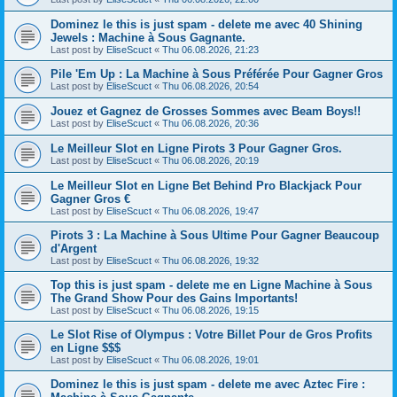
Dominez le this is just spam - delete me avec 40 Shining
Jewels : Machine à Sous Gagnante.
Last post by
EliseScuct
«
Thu 06.08.2026, 21:23
Pile 'Em Up : La Machine à Sous Préférée Pour Gagner Gros
Last post by
EliseScuct
«
Thu 06.08.2026, 20:54
Jouez et Gagnez de Grosses Sommes avec Beam Boys!!
Last post by
EliseScuct
«
Thu 06.08.2026, 20:36
Le Meilleur Slot en Ligne Pirots 3 Pour Gagner Gros.
Last post by
EliseScuct
«
Thu 06.08.2026, 20:19
Le Meilleur Slot en Ligne Bet Behind Pro Blackjack Pour
Gagner Gros €
Last post by
EliseScuct
«
Thu 06.08.2026, 19:47
Pirots 3 : La Machine à Sous Ultime Pour Gagner Beaucoup
d'Argent
Last post by
EliseScuct
«
Thu 06.08.2026, 19:32
Top this is just spam - delete me en Ligne Machine à Sous
The Grand Show Pour des Gains Importants!
Last post by
EliseScuct
«
Thu 06.08.2026, 19:15
Le Slot Rise of Olympus : Votre Billet Pour de Gros Profits
en Ligne $$$
Last post by
EliseScuct
«
Thu 06.08.2026, 19:01
Dominez le this is just spam - delete me avec Aztec Fire :