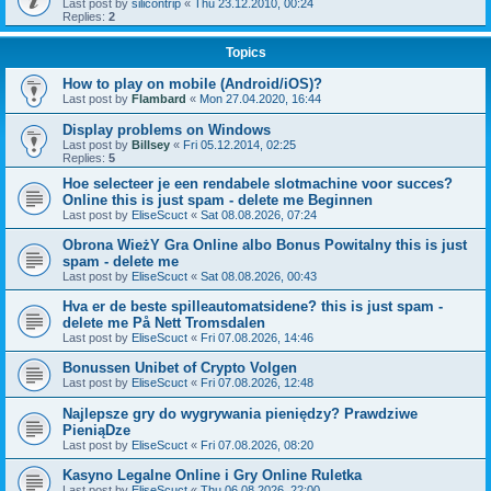
Last post by
silicontrip
«
Thu 23.12.2010, 00:24
Replies:
2
Topics
How to play on mobile (Android/iOS)?
Last post by
Flambard
«
Mon 27.04.2020, 16:44
Display problems on Windows
Last post by
Billsey
«
Fri 05.12.2014, 02:25
Replies:
5
Hoe selecteer je een rendabele slotmachine voor succes?
Online this is just spam - delete me Beginnen
Last post by
EliseScuct
«
Sat 08.08.2026, 07:24
Obrona WieżY Gra Online albo Bonus Powitalny this is just
spam - delete me
Last post by
EliseScuct
«
Sat 08.08.2026, 00:43
Hva er de beste spilleautomatsidene? this is just spam -
delete me På Nett Tromsdalen
Last post by
EliseScuct
«
Fri 07.08.2026, 14:46
Bonussen Unibet of Crypto Volgen
Last post by
EliseScuct
«
Fri 07.08.2026, 12:48
Najlepsze gry do wygrywania pieniędzy? Prawdziwe
PieniąDze
Last post by
EliseScuct
«
Fri 07.08.2026, 08:20
Kasyno Legalne Online i Gry Online Ruletka
Last post by
EliseScuct
«
Thu 06.08.2026, 22:00