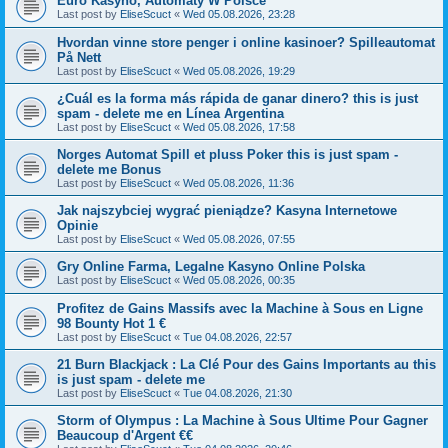
Euro Kasyno, Automaty W Polsce
Last post by
EliseScuct
«
Wed 05.08.2026, 23:28
Hvordan vinne store penger i online kasinoer? Spilleautomat
På Nett
Last post by
EliseScuct
«
Wed 05.08.2026, 19:29
¿Cuál es la forma más rápida de ganar dinero? this is just
spam - delete me en Línea Argentina
Last post by
EliseScuct
«
Wed 05.08.2026, 17:58
Norges Automat Spill et pluss Poker this is just spam -
delete me Bonus
Last post by
EliseScuct
«
Wed 05.08.2026, 11:36
Jak najszybciej wygrać pieniądze? Kasyna Internetowe
Opinie
Last post by
EliseScuct
«
Wed 05.08.2026, 07:55
Gry Online Farma, Legalne Kasyno Online Polska
Last post by
EliseScuct
«
Wed 05.08.2026, 00:35
Profitez de Gains Massifs avec la Machine à Sous en Ligne
98 Bounty Hot 1 €
Last post by
EliseScuct
«
Tue 04.08.2026, 22:57
21 Burn Blackjack : La Clé Pour des Gains Importants au this
is just spam - delete me
Last post by
EliseScuct
«
Tue 04.08.2026, 21:30
Storm of Olympus : La Machine à Sous Ultime Pour Gagner
Beaucoup d'Argent €€