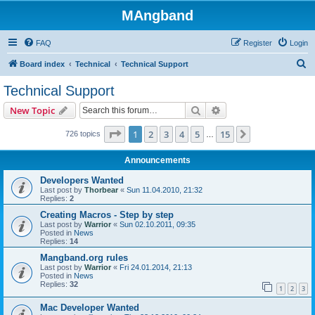
MAngband
FAQ
Register
Login
S
Board index
Technical
Technical Support
e
Technical Support
a
Search
Advanced search
New Topic
r
c
Page
1
of
15
1
2
3
4
5
15
Next
726 topics
…
h
Announcements
Developers Wanted
Last post by
Thorbear
«
Sun 11.04.2010, 21:32
Replies:
2
Creating Macros - Step by step
Last post by
Warrior
«
Sun 02.10.2011, 09:35
Posted in
News
Replies:
14
Mangband.org rules
Last post by
Warrior
«
Fri 24.01.2014, 21:13
Posted in
News
Replies:
32
1
2
3
Mac Developer Wanted