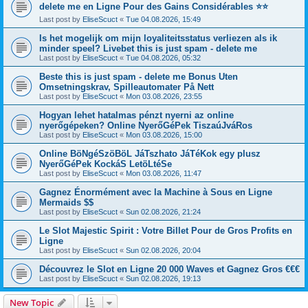
delete me en Ligne Pour des Gains Considérables ⭐⭐
Last post by
EliseScuct
«
Tue 04.08.2026, 15:49
Is het mogelijk om mijn loyaliteitsstatus verliezen als ik
minder speel? Livebet this is just spam - delete me
Last post by
EliseScuct
«
Tue 04.08.2026, 05:32
Beste this is just spam - delete me Bonus Uten
Omsetningskrav, Spilleautomater På Nett
Last post by
EliseScuct
«
Mon 03.08.2026, 23:55
Hogyan lehet hatalmas pénzt nyerni az online
nyerőgépeken? Online NyerőGéPek TiszaúJváRos
Last post by
EliseScuct
«
Mon 03.08.2026, 15:00
Online BöNgéSzöBöL JáTszhato JáTéKok egy plusz
NyerőGéPek KockáS LetöLtéSe
Last post by
EliseScuct
«
Mon 03.08.2026, 11:47
Gagnez Énormément avec la Machine à Sous en Ligne
Mermaids $$
Last post by
EliseScuct
«
Sun 02.08.2026, 21:24
Le Slot Majestic Spirit : Votre Billet Pour de Gros Profits en
Ligne
Last post by
EliseScuct
«
Sun 02.08.2026, 20:04
Découvrez le Slot en Ligne 20 000 Waves et Gagnez Gros €€€
Last post by
EliseScuct
«
Sun 02.08.2026, 19:13
New Topic