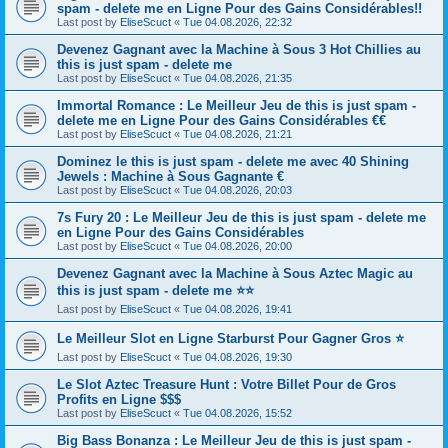
spam - delete me en Ligne Pour des Gains Considérables!!
Last post by
EliseScuct
«
Tue 04.08.2026, 22:32
Devenez Gagnant avec la Machine à Sous 3 Hot Chillies au
this is just spam - delete me
Last post by
EliseScuct
«
Tue 04.08.2026, 21:35
Immortal Romance : Le Meilleur Jeu de this is just spam -
delete me en Ligne Pour des Gains Considérables €€
Last post by
EliseScuct
«
Tue 04.08.2026, 21:21
Dominez le this is just spam - delete me avec 40 Shining
Jewels : Machine à Sous Gagnante €
Last post by
EliseScuct
«
Tue 04.08.2026, 20:03
7s Fury 20 : Le Meilleur Jeu de this is just spam - delete me
en Ligne Pour des Gains Considérables
Last post by
EliseScuct
«
Tue 04.08.2026, 20:00
Devenez Gagnant avec la Machine à Sous Aztec Magic au
this is just spam - delete me ⭐⭐
Last post by
EliseScuct
«
Tue 04.08.2026, 19:41
Le Meilleur Slot en Ligne Starburst Pour Gagner Gros ⭐
Last post by
EliseScuct
«
Tue 04.08.2026, 19:30
Le Slot Aztec Treasure Hunt : Votre Billet Pour de Gros
Profits en Ligne $$$
Last post by
EliseScuct
«
Tue 04.08.2026, 15:52
Big Bass Bonanza : Le Meilleur Jeu de this is just spam -