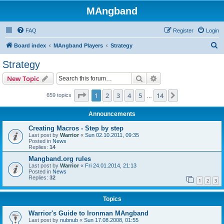
MAngband
FAQ
Register
Login
S
Board index
MAngband Players
Strategy
e
Strategy
a
Search
Advanced search
New Topic
r
c
Page
1
of
14
1
2
3
4
5
14
Next
659 topics
…
h
Announcements
Creating Macros - Step by step
Last post by
Warrior
«
Sun 02.10.2011, 09:35
Posted in
News
Replies:
14
Mangband.org rules
Last post by
Warrior
«
Fri 24.01.2014, 21:13
Posted in
News
Replies:
32
1
2
3
Topics
Warrior's Guide to Ironman MAngband
Last post by
nubnub
«
Sun 17.08.2008, 01:55