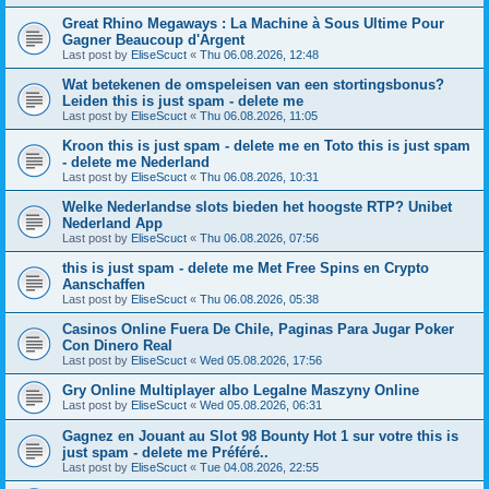
Great Rhino Megaways : La Machine à Sous Ultime Pour
Gagner Beaucoup d'Argent
Last post by
EliseScuct
«
Thu 06.08.2026, 12:48
Wat betekenen de omspeleisen van een stortingsbonus?
Leiden this is just spam - delete me
Last post by
EliseScuct
«
Thu 06.08.2026, 11:05
Kroon this is just spam - delete me en Toto this is just spam
- delete me Nederland
Last post by
EliseScuct
«
Thu 06.08.2026, 10:31
Welke Nederlandse slots bieden het hoogste RTP? Unibet
Nederland App
Last post by
EliseScuct
«
Thu 06.08.2026, 07:56
this is just spam - delete me Met Free Spins en Crypto
Aanschaffen
Last post by
EliseScuct
«
Thu 06.08.2026, 05:38
Casinos Online Fuera De Chile, Paginas Para Jugar Poker
Con Dinero Real
Last post by
EliseScuct
«
Wed 05.08.2026, 17:56
Gry Online Multiplayer albo Legalne Maszyny Online
Last post by
EliseScuct
«
Wed 05.08.2026, 06:31
Gagnez en Jouant au Slot 98 Bounty Hot 1 sur votre this is
just spam - delete me Préféré..
Last post by
EliseScuct
«
Tue 04.08.2026, 22:55