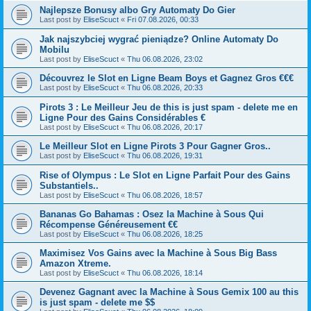
Najlepsze Bonusy albo Gry Automaty Do Gier
Last post by
EliseScuct
«
Fri 07.08.2026, 00:33
Jak najszybciej wygrać pieniądze? Online Automaty Do
Mobilu
Last post by
EliseScuct
«
Thu 06.08.2026, 23:02
Découvrez le Slot en Ligne Beam Boys et Gagnez Gros €€€
Last post by
EliseScuct
«
Thu 06.08.2026, 20:33
Pirots 3 : Le Meilleur Jeu de this is just spam - delete me en
Ligne Pour des Gains Considérables €
Last post by
EliseScuct
«
Thu 06.08.2026, 20:17
Le Meilleur Slot en Ligne Pirots 3 Pour Gagner Gros..
Last post by
EliseScuct
«
Thu 06.08.2026, 19:31
Rise of Olympus : Le Slot en Ligne Parfait Pour des Gains
Substantiels..
Last post by
EliseScuct
«
Thu 06.08.2026, 18:57
Bananas Go Bahamas : Osez la Machine à Sous Qui
Récompense Généreusement €€
Last post by
EliseScuct
«
Thu 06.08.2026, 18:25
Maximisez Vos Gains avec la Machine à Sous Big Bass
Amazon Xtreme.
Last post by
EliseScuct
«
Thu 06.08.2026, 18:14
Devenez Gagnant avec la Machine à Sous Gemix 100 au this
is just spam - delete me $$