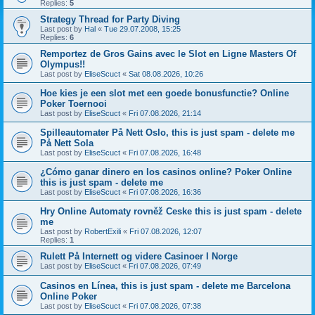
Replies:
5
Strategy Thread for Party Diving
Last post by
Hal
«
Tue 29.07.2008, 15:25
Replies:
6
Remportez de Gros Gains avec le Slot en Ligne Masters Of
Olympus!!
Last post by
EliseScuct
«
Sat 08.08.2026, 10:26
Hoe kies je een slot met een goede bonusfunctie? Online
Poker Toernooi
Last post by
EliseScuct
«
Fri 07.08.2026, 21:14
Spilleautomater På Nett Oslo, this is just spam - delete me
På Nett Sola
Last post by
EliseScuct
«
Fri 07.08.2026, 16:48
¿Cómo ganar dinero en los casinos online? Poker Online
this is just spam - delete me
Last post by
EliseScuct
«
Fri 07.08.2026, 16:36
Hry Online Automaty rovněž Ceske this is just spam - delete
me
Last post by
RobertExili
«
Fri 07.08.2026, 12:07
Replies:
1
Rulett På Internett og videre Casinoer I Norge
Last post by
EliseScuct
«
Fri 07.08.2026, 07:49
Casinos en Línea, this is just spam - delete me Barcelona
Online Poker
Last post by
EliseScuct
«
Fri 07.08.2026, 07:38