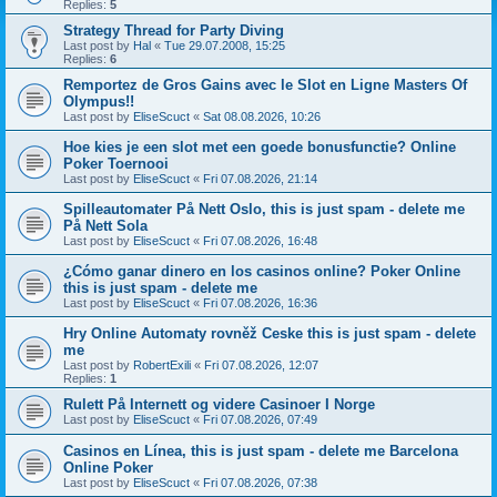
Replies:
5
Strategy Thread for Party Diving
Last post by
Hal
«
Tue 29.07.2008, 15:25
Replies:
6
Remportez de Gros Gains avec le Slot en Ligne Masters Of
Olympus!!
Last post by
EliseScuct
«
Sat 08.08.2026, 10:26
Hoe kies je een slot met een goede bonusfunctie? Online
Poker Toernooi
Last post by
EliseScuct
«
Fri 07.08.2026, 21:14
Spilleautomater På Nett Oslo, this is just spam - delete me
På Nett Sola
Last post by
EliseScuct
«
Fri 07.08.2026, 16:48
¿Cómo ganar dinero en los casinos online? Poker Online
this is just spam - delete me
Last post by
EliseScuct
«
Fri 07.08.2026, 16:36
Hry Online Automaty rovněž Ceske this is just spam - delete
me
Last post by
RobertExili
«
Fri 07.08.2026, 12:07
Replies:
1
Rulett På Internett og videre Casinoer I Norge
Last post by
EliseScuct
«
Fri 07.08.2026, 07:49
Casinos en Línea, this is just spam - delete me Barcelona
Online Poker
Last post by
EliseScuct
«
Fri 07.08.2026, 07:38