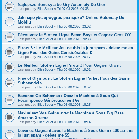
Najlepsze Bonusy albo Gry Automaty Do Gier
Last post by
EliseScuct
«
Fri 07.08.2026, 00:33
Jak najszybciej wygrać pieniądze? Online Automaty Do
Mobilu
Last post by
EliseScuct
«
Thu 06.08.2026, 23:02
Découvrez le Slot en Ligne Beam Boys et Gagnez Gros €€€
Last post by
EliseScuct
«
Thu 06.08.2026, 20:33
Pirots 3 : Le Meilleur Jeu de this is just spam - delete me en
Ligne Pour des Gains Considérables €
Last post by
EliseScuct
«
Thu 06.08.2026, 20:17
Le Meilleur Slot en Ligne Pirots 3 Pour Gagner Gros..
Last post by
EliseScuct
«
Thu 06.08.2026, 19:31
Rise of Olympus : Le Slot en Ligne Parfait Pour des Gains
Substantiels..
Last post by
EliseScuct
«
Thu 06.08.2026, 18:57
Bananas Go Bahamas : Osez la Machine à Sous Qui
Récompense Généreusement €€
Last post by
EliseScuct
«
Thu 06.08.2026, 18:25
Maximisez Vos Gains avec la Machine à Sous Big Bass
Amazon Xtreme.
Last post by
EliseScuct
«
Thu 06.08.2026, 18:14
Devenez Gagnant avec la Machine à Sous Gemix 100 au this
is just spam - delete me $$