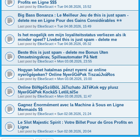
Profits en Ligne $$$
Last post by
EliseScuct
«
Tue 04.08.2026, 15:52
Big Bass Bonanza : Le Meilleur Jeu de this is just spam -
delete me en Ligne Pour des Gains Considérables ⭐⭐
Last post by
EliseScuct
«
Tue 04.08.2026, 15:49
Is het mogelijk om mijn loyaliteitsstatus verliezen als ik
minder speel? Livebet this is just spam - delete me
Last post by
EliseScuct
«
Tue 04.08.2026, 05:32
Beste this is just spam - delete me Bonus Uten
Omsetningskrav, Spilleautomater På Nett
Last post by
EliseScuct
«
Mon 03.08.2026, 23:55
Hogyan lehet hatalmas pénzt nyerni az online
nyerőgépeken? Online NyerőGéPek TiszaúJváRos
Last post by
EliseScuct
«
Mon 03.08.2026, 15:00
Online BöNgéSzöBöL JáTszhato JáTéKok egy plusz
NyerőGéPek KockáS LetöLtéSe
Last post by
EliseScuct
«
Mon 03.08.2026, 11:47
Gagnez Énormément avec la Machine à Sous en Ligne
Mermaids $$
Last post by
EliseScuct
«
Sun 02.08.2026, 21:24
Le Slot Majestic Spirit : Votre Billet Pour de Gros Profits en
Ligne
Last post by
EliseScuct
«
Sun 02.08.2026, 20:04