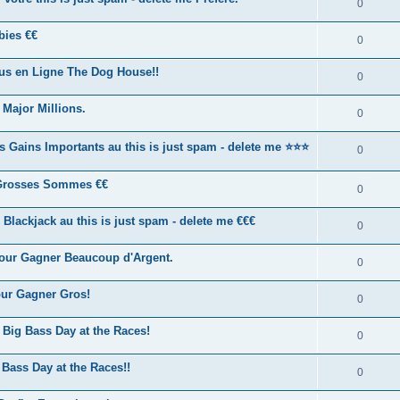
0
bies €€
0
ous en Ligne The Dog House!!
0
Major Millions.
0
s Gains Importants au this is just spam - delete me ⭐⭐⭐
0
 Grosses Sommes €€
0
lackjack au this is just spam - delete me €€€
0
Pour Gagner Beaucoup d'Argent.
0
our Gagner Gros!
0
 Big Bass Day at the Races!
0
ass Day at the Races!!
0