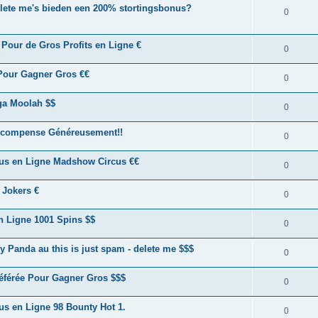
delete me's bieden een 200% stortingsbonus?
0
Pour de Gros Profits en Ligne €
0
e Pour Gagner Gros €€
0
ga Moolah $$
0
Récompense Généreusement!!
0
ous en Ligne Madshow Circus €€
0
 Jokers €
0
 Ligne 1001 Spins $$
0
Panda au this is just spam - delete me $$$
0
éférée Pour Gagner Gros $$$
0
us en Ligne 98 Bounty Hot 1.
0