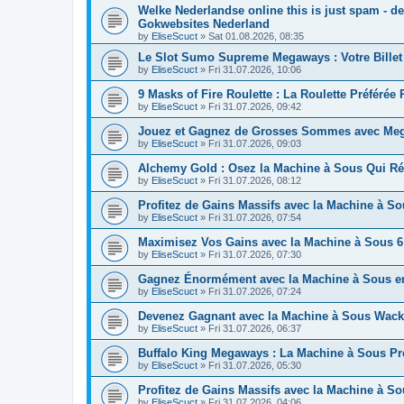
Welke Nederlandse online this is just spam - 
Gokwebsites Nederland
by
EliseScuct
» Sat 01.08.2026, 08:35
Le Slot Sumo Supreme Megaways : Votre Billet 
by
EliseScuct
» Fri 31.07.2026, 10:06
9 Masks of Fire Roulette : La Roulette Préféré
by
EliseScuct
» Fri 31.07.2026, 09:42
Jouez et Gagnez de Grosses Sommes avec Me
by
EliseScuct
» Fri 31.07.2026, 09:03
Alchemy Gold : Osez la Machine à Sous Qui 
by
EliseScuct
» Fri 31.07.2026, 08:12
Profitez de Gains Massifs avec la Machine à S
by
EliseScuct
» Fri 31.07.2026, 07:54
Maximisez Vos Gains avec la Machine à Sous 6
by
EliseScuct
» Fri 31.07.2026, 07:30
Gagnez Énormément avec la Machine à Sous en
by
EliseScuct
» Fri 31.07.2026, 07:24
Devenez Gagnant avec la Machine à Sous Wacky 
by
EliseScuct
» Fri 31.07.2026, 06:37
Buffalo King Megaways : La Machine à Sous Pr
by
EliseScuct
» Fri 31.07.2026, 05:30
Profitez de Gains Massifs avec la Machine à So
by
EliseScuct
» Fri 31.07.2026, 04:06