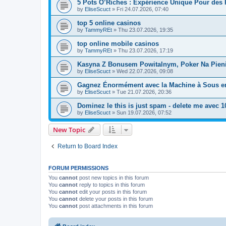
5 Pots O’Riches : Expérience Unique Pour des P
by
EliseScuct
» Fri 24.07.2026, 07:40
top 5 online casinos
by
TammyREt
» Thu 23.07.2026, 19:35
top online mobile casinos
by
TammyREt
» Thu 23.07.2026, 17:19
Kasyna Z Bonusem Powitalnym, Poker Na Pien
by
EliseScuct
» Wed 22.07.2026, 09:08
Gagnez Énormément avec la Machine à Sous en
by
EliseScuct
» Tue 21.07.2026, 20:36
Dominez le this is just spam - delete me avec 
by
EliseScuct
» Sun 19.07.2026, 07:52
New Topic
Return to Board Index
FORUM PERMISSIONS
You
cannot
post new topics in this forum
You
cannot
reply to topics in this forum
You
cannot
edit your posts in this forum
You
cannot
delete your posts in this forum
You
cannot
post attachments in this forum