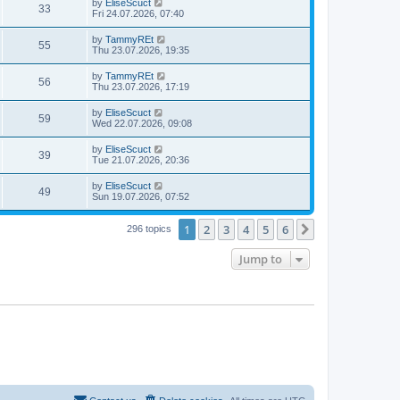
by
EliseScuct
33
Fri 24.07.2026, 07:40
by
TammyREt
55
Thu 23.07.2026, 19:35
by
TammyREt
56
Thu 23.07.2026, 17:19
by
EliseScuct
59
Wed 22.07.2026, 09:08
by
EliseScuct
39
Tue 21.07.2026, 20:36
by
EliseScuct
49
Sun 19.07.2026, 07:52
1
2
3
4
5
6
Next
296 topics
Jump to