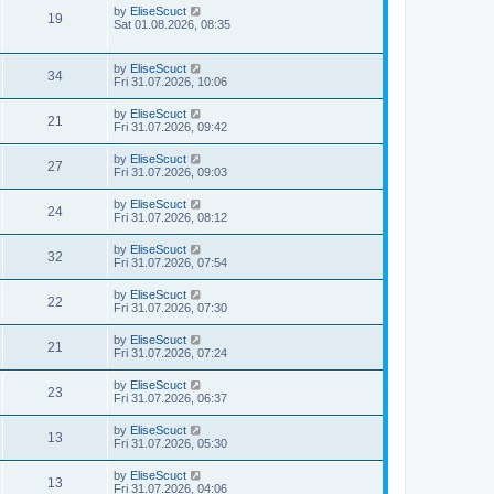
by
EliseScuct
19
Sat 01.08.2026, 08:35
by
EliseScuct
34
Fri 31.07.2026, 10:06
by
EliseScuct
21
Fri 31.07.2026, 09:42
by
EliseScuct
27
Fri 31.07.2026, 09:03
by
EliseScuct
24
Fri 31.07.2026, 08:12
by
EliseScuct
32
Fri 31.07.2026, 07:54
by
EliseScuct
22
Fri 31.07.2026, 07:30
by
EliseScuct
21
Fri 31.07.2026, 07:24
by
EliseScuct
23
Fri 31.07.2026, 06:37
by
EliseScuct
13
Fri 31.07.2026, 05:30
by
EliseScuct
13
Fri 31.07.2026, 04:06