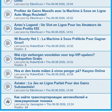
Gros!
Last post by
EliseScuct
«
Thu 06.08.2026, 15:04
Profitez de Gains Massifs avec la Machine à Sous en Ligne
Auto Mega Roulette!!
Last post by
EliseScuct
«
Thu 06.08.2026, 15:02
Aztec's Legend : Un Slot en Ligne Pour les Amateurs de
Gros Profits €€€
Last post by
EliseScuct
«
Thu 06.08.2026, 14:51
98 Bounty Hot 1 : La Machine à Sous Préférée Pour Gagner
Gros!!
Last post by
RobertExili
«
Thu 06.08.2026, 14:32
Replies:
1
Wat zijn verborgen voordelen voor top-VIP-spelers?
Gokspellen Gratis
Last post by
RobertExili
«
Thu 06.08.2026, 14:31
Replies:
3
Hva er den beste måten å vinne penger på? Kasyno Online
Last post by
RobertExili
«
Thu 06.08.2026, 14:26
Replies:
6
Aviator : Le Jeu en Ligne Parfait Pour des Gains
Substantiels!
Last post by
EliseScuct
«
Thu 06.08.2026, 13:48
Как найти транспортировщик автомобилей и
эвакуационная техника
Last post by
Jasongrise
«
Thu 06.08.2026, 13:24
Replies:
14