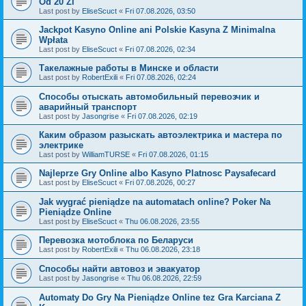
Od 20 Zl
Last post by
EliseScuct
«
Fri 07.08.2026, 03:50
Jackpot Kasyno Online ani Polskie Kasyna Z Minimalna
Wpłata
Last post by
EliseScuct
«
Fri 07.08.2026, 02:34
Такелажные работы в Минске и области
Last post by
RobertExili
«
Fri 07.08.2026, 02:24
Способы отыскать автомобильный перевозчик и
аварийный транспорт
Last post by
Jasongrise
«
Fri 07.08.2026, 02:19
Каким образом разыскать автоэлектрика и мастера по
электрике
Last post by
WilliamTURSE
«
Fri 07.08.2026, 01:15
Najleprze Gry Online albo Kasyno Platnosc Paysafecard
Last post by
EliseScuct
«
Fri 07.08.2026, 00:27
Jak wygrać pieniądze na automatach online? Poker Na
Pieniądze Online
Last post by
EliseScuct
«
Thu 06.08.2026, 23:55
Перевозка мотоблока по Беларуси
Last post by
RobertExili
«
Thu 06.08.2026, 23:18
Способы найти автовоз и эвакуатор
Last post by
Jasongrise
«
Thu 06.08.2026, 22:59
Automaty Do Gry Na Pieniądze Online tez Gra Karciana Z