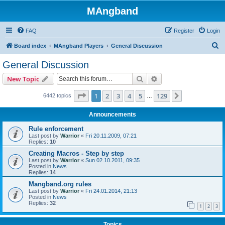
MAngband
FAQ
Register
Login
S
Board index
MAngband Players
General Discussion
e
General Discussion
a
Search
Advanced search
New Topic
r
c
Page
1
of
129
1
2
3
4
5
129
Next
6442 topics
…
h
Announcements
Rule enforcement
Last post by
Warrior
«
Fri 20.11.2009, 07:21
Replies:
10
Creating Macros - Step by step
Last post by
Warrior
«
Sun 02.10.2011, 09:35
Posted in
News
Replies:
14
Mangband.org rules
Last post by
Warrior
«
Fri 24.01.2014, 21:13
Posted in
News
Replies:
32
1
2
3
Topics