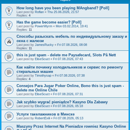
How long have you been playing MAngband? [Poll]
Last post by
Roflan
«
Thu 25.06.2026, 21:57
Replies:
4
Has the game become easier? [Poll]
Last post by
PowerWyrm
«
Mon 03.02.2014, 19:41
Replies:
11
Способы разыскать мебель по индивидуальному заказу и
окна с жалюзи
Last post by
JamesRucky
«
Fri 07.08.2026, 08:08
Replies:
11
this is just spam - delete me Paysafecard, Slots På Nett
Last post by
EliseScuct
«
Fri 07.08.2026, 07:43
Как найти починку холодильников и сервис по ремонту
стиральных машин
Last post by
Timothysap
«
Fri 07.08.2026, 07:38
Replies:
4
Consejos Para Jugar Poker Online, Bono this is just spam -
delete me Online Chile
Last post by
EliseScuct
«
Fri 07.08.2026, 07:31
Jak szybko wygrać pieniądze? Kasyno Dla Zabawy
Last post by
EliseScuct
«
Fri 07.08.2026, 05:18
Услуги такелажников в Минске
Last post by
RobertExili
«
Fri 07.08.2026, 05:13
Maszyny Przez Internet Na Pieniadze rowniez Kasyno Online