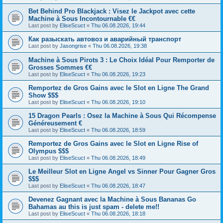
Bet Behind Pro Blackjack : Visez le Jackpot avec cette
Machine à Sous Incontournable €€
Last post by
EliseScuct
«
Thu 06.08.2026, 19:44
Как разыскать автовоз и аварийный транспорт
Last post by
Jasongrise
«
Thu 06.08.2026, 19:38
Machine à Sous Pirots 3 : Le Choix Idéal Pour Remporter de
Grosses Sommes €€
Last post by
EliseScuct
«
Thu 06.08.2026, 19:23
Remportez de Gros Gains avec le Slot en Ligne The Grand
Show $$$
Last post by
EliseScuct
«
Thu 06.08.2026, 19:10
15 Dragon Pearls : Osez la Machine à Sous Qui Récompense
Généreusement €
Last post by
EliseScuct
«
Thu 06.08.2026, 18:59
Remportez de Gros Gains avec le Slot en Ligne Rise of
Olympus $$$
Last post by
EliseScuct
«
Thu 06.08.2026, 18:49
Le Meilleur Slot en Ligne Angel vs Sinner Pour Gagner Gros
$$$
Last post by
EliseScuct
«
Thu 06.08.2026, 18:47
Devenez Gagnant avec la Machine à Sous Bananas Go
Bahamas au this is just spam - delete me!!
Last post by
EliseScuct
«
Thu 06.08.2026, 18:18